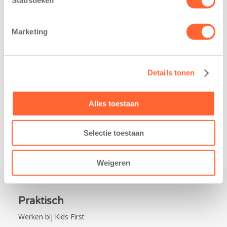
Voetbalclinic FC Groningen voor BSO-
Marketing
kinderen Kids First
25 april 2023
Details tonen
BSO-kinderen van Kids First in de plaatsen
Veendam, Wildervank, Pekela en Stadskanaal
kregen maandag 24 april 2023 een voetbalclinic
Alles toestaan
van een jeugdtrainer van FC Groningen….
Selectie toestaan
Weigeren
Praktisch
Werken bij Kids First