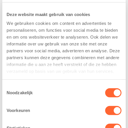
Deze website maakt gebruik van cookies
We gebruiken cookies om content en advertenties te
Kids First nieuwe naamsponsor van de
personaliseren, om functies voor social media te bieden
Mini 4 Mijl tijdens de Menzis 4 Mijl van
en om ons websiteverkeer te analyseren. Ook delen we
Groningen
informatie over uw gebruik van onze site met onze
13 mei 2026
partners voor social media, adverteren en analyse. Deze
De jongste deelnemers van het grootste
partners kunnen deze gegevens combineren met andere
loopfeest van Noord-Nederland staan dit jaar
informatie die u aan ze heeft verstrekt of die ze hebben
verzameld op basis van uw gebruik van hun services.
extra in de spotlight. Kids First Kinderopvang is
namelijk de nieuwe naamsponsor van…
Toestemmingsselectie
Noodzakelijk
Activiteit
sport
Voorkeuren
Statistieken