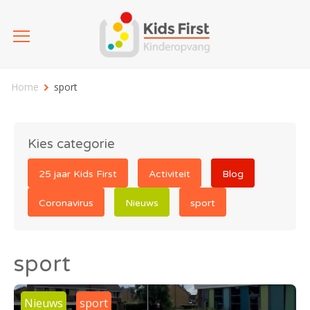
Home
sport
Kies categorie
25 jaar Kids First
Activiteit
Blog
Coronavirus
Nieuws
sport
sport
Nieuws
sport