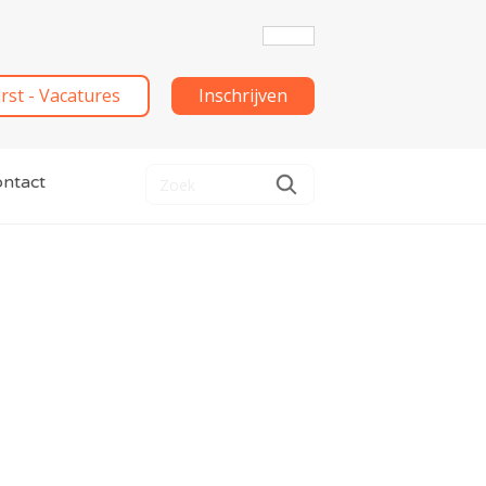
irst - Vacatures
Inschrijven
ntact