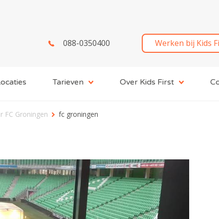
088-0350400
Werken bij Kids F
ocaties
Tarieven
Over Kids First
Co
ar FC Groningen
fc groningen