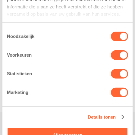
heeft een
loopfeest van
informatie die u aan ze heeft verstrekt of die ze hebben
belangrijke stap
Noord-Nederland
verzameld op basis van uw gebruik van hun services.
gezet voor de
staan dit jaar
realisatie van een
extra in de
Toestemmingsselectie
nieuw
spotlight. Kids
Noodzakelijk
kindcentrum in
First
de wijk Wiarda in
Kinderopvang is
Voorkeuren
Leeuwarden Zuid.
namelijk de
Na…
nieuwe
naamsponsor
Statistieken
van…
Marketing
Details tonen
Praktisch