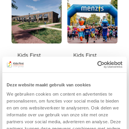
Kids First
Kids First
tekent
nieuwe
koopcontract
naamsponsor
voor nieuw
van de Mini 4
kindcentrum in
Mijl tijdens de
Deze website maakt gebruik van cookies
wijk Wiarda in
Menzis 4 Mijl
Leeuwarden
van Groningen
We gebruiken cookies om content en advertenties te
personaliseren, om functies voor social media te bieden
11 juni 2026
13 mei 2026
en om ons websiteverkeer te analyseren. Ook delen we
Leeuwarden –
De jongste
informatie over uw gebruik van onze site met onze
Kids First
deelnemers van
partners voor social media, adverteren en analyse. Deze
Kinderopvang
het grootste
partners kunnen deze gegevens combineren met andere