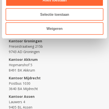
Alles toestaan
Werken bij Kids First
Nieuws over Kids First
Selectie toestaan
Wijzigen opvangcontract
Opzeggen opvangcontract
Weigeren
Contact
Kantoor Groningen
Friesestraatweg 215b
9743 AD Groningen
Kantoor Akkrum
Hopmanshof 5
8491 BK Akkrum
Kantoor Mijdrecht
Postbus 1030
3640 BA Mijdrecht
Kantoor Assen
Lauwers 4
9405 BL Assen