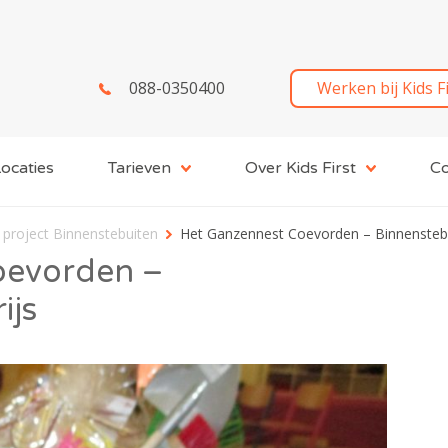
088-0350400
Werken bij Kids F
ocaties
Tarieven
Over Kids First
Co
project Binnenstebuiten
Het Ganzennest Coevorden – Binnenstebu
oevorden –
ijs