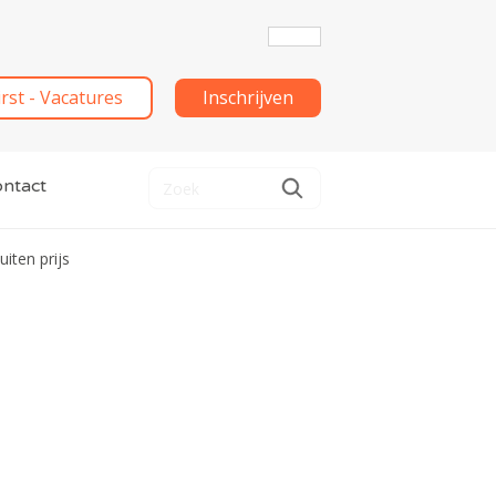
irst - Vacatures
Inschrijven
ntact
iten prijs