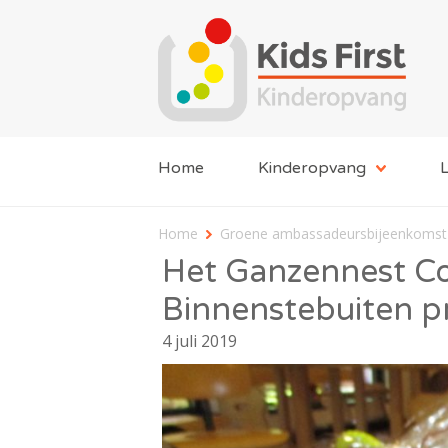
Home
Kinderopvang
L
Home
Groene ambassadeursbijeenkomst 
Het Ganzennest C
Binnenstebuiten pr
4 juli 2019