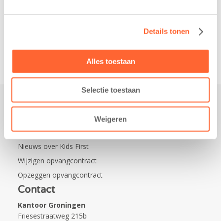
de wijk Wiarda in
Leeuwarden Zuid.
Details tonen
Na…
Alles toestaan
Selectie toestaan
Praktisch
Weigeren
Werken bij Kids First
Nieuws over Kids First
Wijzigen opvangcontract
Opzeggen opvangcontract
Contact
Kantoor Groningen
Friesestraatweg 215b