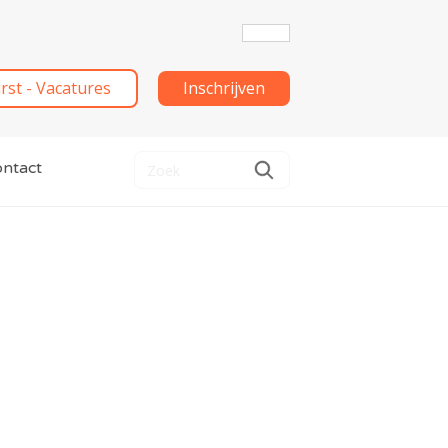
irst - Vacatures
Inschrijven
ntact