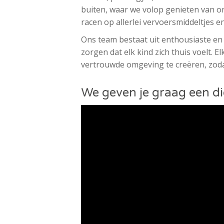
buiten, waar we volop genieten van onz
racen op allerlei vervoersmiddeltjes en
Ons team bestaat uit enthousiaste en
zorgen dat elk kind zich thuis voelt. El
vertrouwde omgeving te creëren, zodat
We geven je graag een di