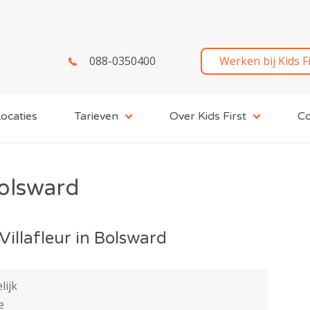
088-0350400
Werken bij Kids F
ocaties
Tarieven
Over Kids First
Co
olsward
Villafleur in Bolsward
ijk
e