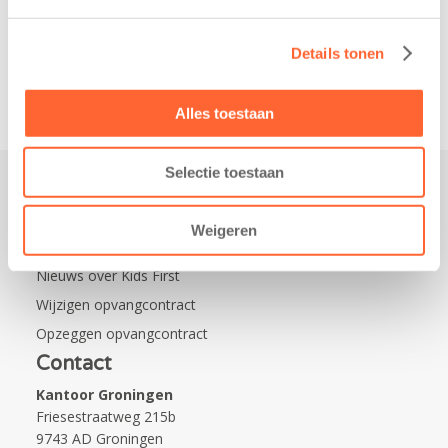
Leeuwarden Zuid.
Na…
Details tonen
Alles toestaan
Selectie toestaan
Praktisch
Weigeren
Werken bij Kids First
Nieuws over Kids First
Wijzigen opvangcontract
Opzeggen opvangcontract
Contact
Kantoor Groningen
Friesestraatweg 215b
9743 AD Groningen