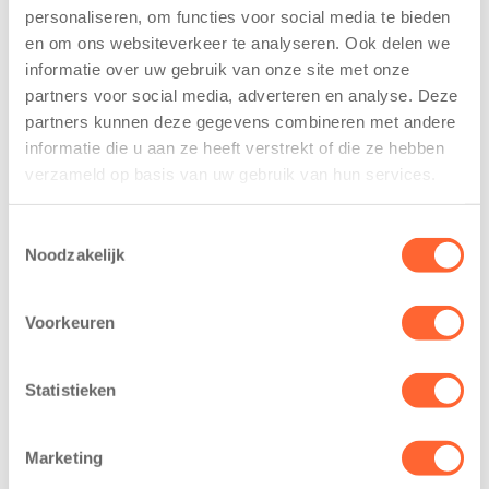
personaliseren, om functies voor social media te bieden
Kinderen BSO
Kids First
en om ons websiteverkeer te analyseren. Ook delen we
De
tekent
Westerburcht
koopcontract
informatie over uw gebruik van onze site met onze
trainen alvast
voor nieuw
partners voor social media, adverteren en analyse. Deze
voor Kids First
kindcentrum in
partners kunnen deze gegevens combineren met andere
Mini 4 Mijl
wijk Wiarda in
informatie die u aan ze heeft verstrekt of die ze hebben
Leeuwarden
verzameld op basis van uw gebruik van hun services.
7 augustus 2026
11 juni 2026
Eelde, 6 augustus
Toestemmingsselectie
Leeuwarden –
2026 – Kinderen
Noodzakelijk
Kids First
van BSO De
Kinderopvang
Westerburcht in
heeft een
Voorkeuren
Eelde trainden
belangrijke stap
donderdag alvast
gezet voor de
voor de Kids First
Statistieken
realisatie van een
Mini 4 Mijl. Zij
nieuw
kregen een…
kindcentrum in
Marketing
de wijk Wiarda in