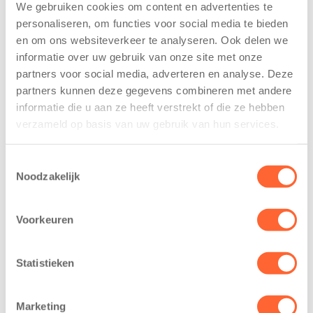
We gebruiken cookies om content en advertenties te
personaliseren, om functies voor social media te bieden
Kinderen BSO
Kids First
en om ons websiteverkeer te analyseren. Ook delen we
De
tekent
informatie over uw gebruik van onze site met onze
Westerburcht
koopcontract
partners voor social media, adverteren en analyse. Deze
trainen alvast
voor nieuw
partners kunnen deze gegevens combineren met andere
voor Kids First
kindcentrum in
informatie die u aan ze heeft verstrekt of die ze hebben
Mini 4 Mijl
wijk Wiarda in
verzameld op basis van uw gebruik van hun services.
Leeuwarden
7 augustus 2026
11 juni 2026
Toestemmingsselectie
Eelde, 6 augustus
Noodzakelijk
Leeuwarden –
2026 – Kinderen
Kids First
van BSO De
Kinderopvang
Westerburcht in
Voorkeuren
heeft een
Eelde trainden
belangrijke stap
donderdag alvast
Statistieken
gezet voor de
voor de Kids First
realisatie van een
Mini 4 Mijl. Zij
nieuw
kregen een…
Marketing