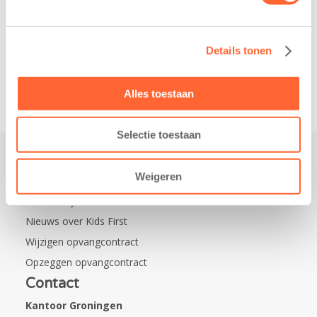
kindcentrum in
de wijk Wiarda in
Leeuwarden Zuid.
Details tonen
Na…
Alles toestaan
Selectie toestaan
Weigeren
Praktisch
Werken bij Kids First
Nieuws over Kids First
Wijzigen opvangcontract
Opzeggen opvangcontract
Contact
Kantoor Groningen