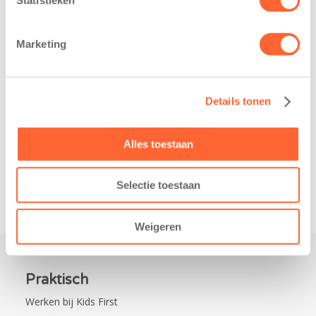
belangrijke stap
Noord-Nederland
gezet voor de
staan dit jaar
realisatie van een
extra in de
Marketing
nieuw
spotlight. Kids
kindcentrum in
First
de wijk Wiarda in
Kinderopvang is
Details tonen
Leeuwarden Zuid.
namelijk de
Na…
nieuwe
naamsponsor
Alles toestaan
van…
Selectie toestaan
Weigeren
Praktisch
Werken bij Kids First