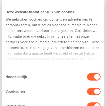
Deze website maakt gebruik van cookies
We gebruiken cookies om content en advertenties te
personaliseren, om functies voor social media te bieden
en om ons websiteverkeer te analyseren. Ook delen we
Kids First
Kids First
informatie over uw gebruik van onze site met onze
tekent
nieuwe
partners voor social media, adverteren en analyse. Deze
koopcontract
naamsponsor
partners kunnen deze gegevens combineren met andere
voor nieuw
van de Mini 4
informatie die u aan ze heeft verstrekt of die ze hebben
kindcentrum in
Mijl tijdens de
verzameld op basis van uw gebruik van hun services.
wijk Wiarda in
Menzis 4 Mijl
Leeuwarden
van Groningen
Toestemmingsselectie
11 juni 2026
13 mei 2026
Noodzakelijk
Leeuwarden –
De jongste
Kids First
deelnemers van
Voorkeuren
Kinderopvang
het grootste
heeft een
loopfeest van
Statistieken