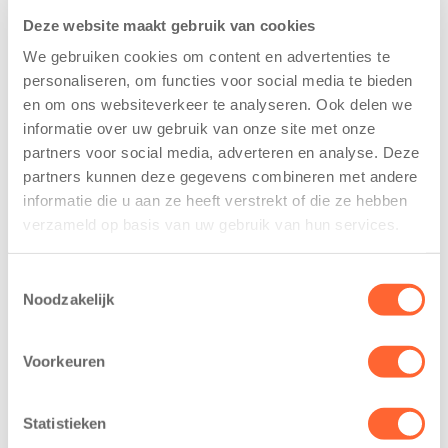
Deze website maakt gebruik van cookies
We gebruiken cookies om content en advertenties te
personaliseren, om functies voor social media te bieden
en om ons websiteverkeer te analyseren. Ook delen we
informatie over uw gebruik van onze site met onze
Kinderen BSO
Kids First
partners voor social media, adverteren en analyse. Deze
De
tekent
partners kunnen deze gegevens combineren met andere
Westerburcht
koopcontract
informatie die u aan ze heeft verstrekt of die ze hebben
trainen alvast
voor nieuw
verzameld op basis van uw gebruik van hun services.
voor Kids First
kindcentrum in
Mini 4 Mijl
wijk Wiarda in
Toestemmingsselectie
Leeuwarden
7 augustus 2026
Noodzakelijk
11 juni 2026
Eelde, 6 augustus
Leeuwarden –
2026 – Kinderen
Voorkeuren
Kids First
van BSO De
Kinderopvang
Westerburcht in
Statistieken
heeft een
Eelde trainden