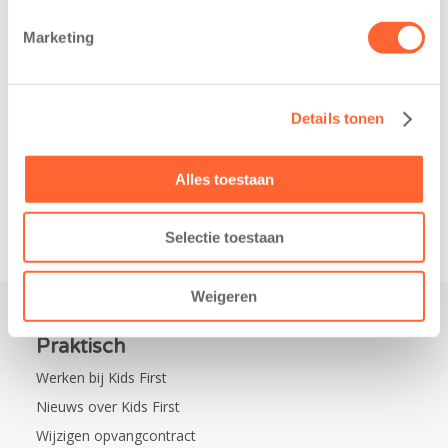
belangrijke stap
donderdag alvast
gezet voor de
voor de Kids First
Marketing
realisatie van een
Mini 4 Mijl. Zij
nieuw
kregen een…
kindcentrum in
Details tonen
de wijk Wiarda in
Leeuwarden Zuid.
Na…
Alles toestaan
Selectie toestaan
Weigeren
Praktisch
Werken bij Kids First
Nieuws over Kids First
Wijzigen opvangcontract