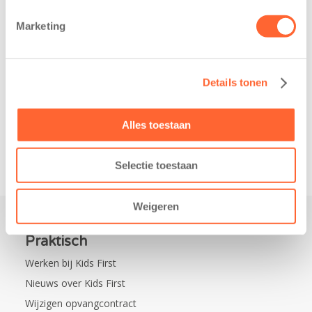
belangrijke stap
donderdag alvast
gezet voor de
voor de Kids First
Marketing
realisatie van een
Mini 4 Mijl. Zij
nieuw
kregen een…
kindcentrum in
Details tonen
de wijk Wiarda in
Leeuwarden Zuid.
Na…
Alles toestaan
Selectie toestaan
Weigeren
Praktisch
Werken bij Kids First
Nieuws over Kids First
Wijzigen opvangcontract