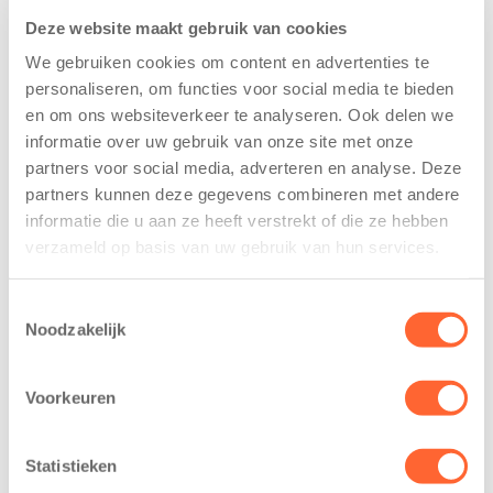
Deze website maakt gebruik van cookies
We gebruiken cookies om content en advertenties te
personaliseren, om functies voor social media te bieden
en om ons websiteverkeer te analyseren. Ook delen we
informatie over uw gebruik van onze site met onze
Kinderen BSO
Kids First
partners voor social media, adverteren en analyse. Deze
De
tekent
partners kunnen deze gegevens combineren met andere
Westerburcht
koopcontract
informatie die u aan ze heeft verstrekt of die ze hebben
trainen alvast
voor nieuw
verzameld op basis van uw gebruik van hun services.
voor Kids First
kindcentrum in
Mini 4 Mijl
wijk Wiarda in
Toestemmingsselectie
Leeuwarden
7 augustus 2026
Noodzakelijk
11 juni 2026
Eelde, 6 augustus
Leeuwarden –
2026 – Kinderen
Voorkeuren
Kids First
van BSO De
Kinderopvang
Westerburcht in
Statistieken
heeft een
Eelde trainden