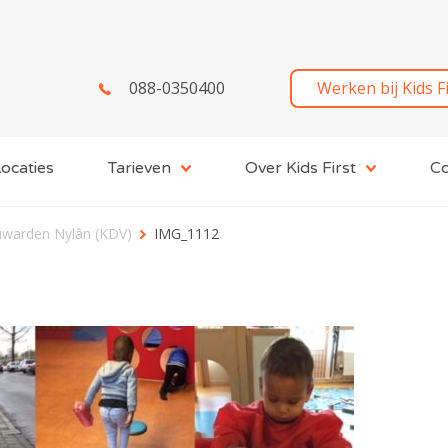
088-0350400
Werken bij Kids F
ocaties
Tarieven
Over Kids First
Co
euwarden Nylân (KDV)
IMG_1112