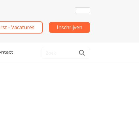
irst - Vacatures
Inschrijven
ntact