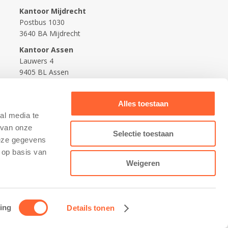
Kantoor Mijdrecht
Postbus 1030
3640 BA Mijdrecht
Kantoor Assen
Lauwers 4
9405 BL Assen
088-0350400
Alles toestaan
info@kidsfirst.nl
al media te
 van onze
Selectie toestaan
deze gegevens
 op basis van
Weigeren
ing
Details tonen
Contact opnemen