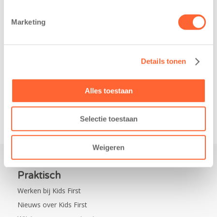
belangrijke stap
donderdag alvast
gezet voor de
voor de Kids First
Marketing
realisatie van een
Mini 4 Mijl. Zij
nieuw
kregen een…
kindcentrum in
Details tonen
de wijk Wiarda in
Leeuwarden Zuid.
Alles toestaan
Na…
Selectie toestaan
Weigeren
Praktisch
Werken bij Kids First
Nieuws over Kids First