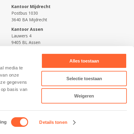
Kantoor Mijdrecht
Postbus 1030
3640 BA Mijdrecht
Kantoor Assen
Lauwers 4
9405 BL Assen
088-0350400
Alles toestaan
info@kidsfirst.nl
al media te
 van onze
Selectie toestaan
deze gegevens
 op basis van
Weigeren
ing
Details tonen
Contact opnemen