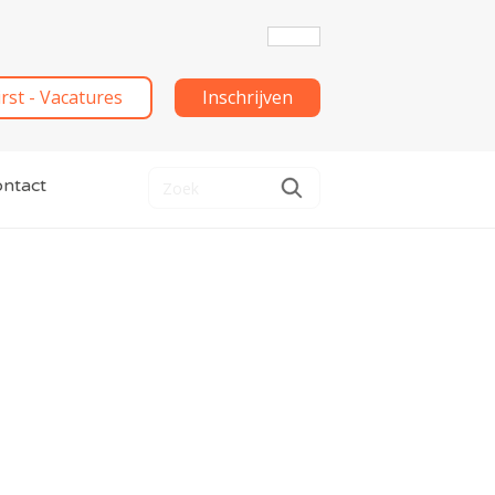
irst - Vacatures
Inschrijven
ntact