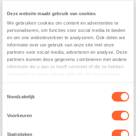
Deze website maakt gebruik van cookies
We gebruiken cookies om content en advertenties te
personaliseren, om functies voor social media te bieden
en om ons websiteverkeer te analyseren. Ook delen we
informatie over uw gebruik van onze site met onze
partners voor social media, adverteren en analyse. Deze
Kinderen BSO
Kids First
partners kunnen deze gegevens combineren met andere
De
tekent
informatie die u aan ze heeft verstrekt of die ze hebben
Westerburcht
koopcontract
verzameld op basis van uw gebruik van hun services.
trainen alvast
voor nieuw
voor Kids First
kindcentrum in
Mini 4 Mijl
wijk Wiarda in
Toestemmingsselectie
Noodzakelijk
Leeuwarden
7 augustus 2026
11 juni 2026
Eelde, 6 augustus
Voorkeuren
Leeuwarden –
2026 – Kinderen
Kids First
van BSO De
Kinderopvang
Westerburcht in
Statistieken