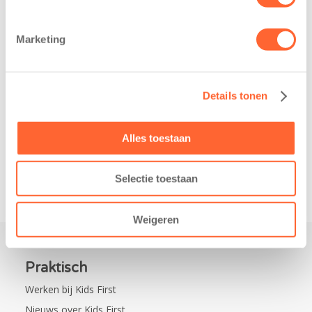
heeft een
Eelde trainden
belangrijke stap
donderdag alvast
Marketing
gezet voor de
voor de Kids First
realisatie van een
Mini 4 Mijl. Zij
nieuw
kregen een…
Details tonen
kindcentrum in
de wijk Wiarda in
Leeuwarden Zuid.
Alles toestaan
Na…
Selectie toestaan
Weigeren
Praktisch
Werken bij Kids First
Nieuws over Kids First