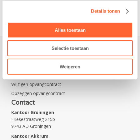
Na…
Details tonen
Alles toestaan
Selectie toestaan
Praktisch
Werken bij Kids First
Weigeren
Nieuws over Kids First
Wijzigen opvangcontract
Opzeggen opvangcontract
Contact
Kantoor Groningen
Friesestraatweg 215b
9743 AD Groningen
Kantoor Akkrum