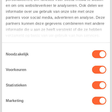
De
tekent
en om ons websiteverkeer te analyseren. Ook delen we
Westerburcht
koopcontract
informatie over uw gebruik van onze site met onze
trainen alvast
voor nieuw
partners voor social media, adverteren en analyse. Deze
voor Kids First
kindcentrum in
Mini 4 Mijl
wijk Wiarda in
partners kunnen deze gegevens combineren met andere
Leeuwarden
informatie die u aan ze heeft verstrekt of die ze hebben
7 augustus 2026
verzameld op basis van uw gebruik van hun services.
11 juni 2026
Eelde, 6 augustus
Leeuwarden –
2026 – Kinderen
Toestemmingsselectie
Kids First
van BSO De
Noodzakelijk
Kinderopvang
Westerburcht in
heeft een
Eelde trainden
Voorkeuren
belangrijke stap
donderdag alvast
gezet voor de
voor de Kids First
realisatie van een
Mini 4 Mijl. Zij
Statistieken
nieuw
kregen een…
kindcentrum in
Marketing
de wijk Wiarda in
Leeuwarden Zuid.