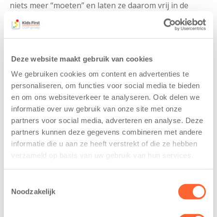
niets meer “moeten” en laten ze daarom vrij in de
invulling van hun tijd. Kinderen worden bij ons
opgevangen in huiselijke sfeer, zodat ze zich snel bij
ons thuis voelen en met veel plezier naar de BSO
gaan. In schoolvakanties en op margedagen zorgen
Deze website maakt gebruik van cookies
wij voor leuke extra activiteiten en speciale uitjes
We gebruiken cookies om content en advertenties te
zodat niemand zich hoeft te vervelen!
personaliseren, om functies voor social media te bieden
Ons team bestaat uit enthousiaste en ervaren
en om ons websiteverkeer te analyseren. Ook delen we
pedagogische professionals die ervoor zorgen dat elk
informatie over uw gebruik van onze site met onze
kind zich thuis voelt. Als kinderen groter worden en
partners voor social media, adverteren en analyse. Deze
naar de basisschool gaan, veranderen hun behoeftes
partners kunnen deze gegevens combineren met andere
mee. Ze spelen samen, sluiten vriendschappen en
informatie die u aan ze heeft verstrekt of die ze hebben
leren grenzen kennen. Zeker oudere kinderen willen
verzameld op basis van uw gebruik van hun services.
vanuit zichzelf de wereld verkennen en leren van
nieuwe ervaringen. Onze medewerkers spelen daar
Toestemmingsselectie
uitstekend op in.
Noodzakelijk