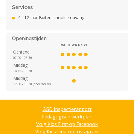
Services
4 - 12 jaar Buitenschoolse opvang
Openingstijden
Ma
Di
Wo
Do
Vr
Ochtend
07:00 - 08:30
Middag
14:15 - 18:30
Middag
12:30 - 18:30 (onderbouw)
GGD inspectierapport
Pedagogisch werkplan
Volg Kids First op Facebook
Volg Kids First op Instagram