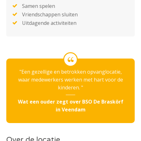
Samen spelen
Vriendschappen sluiten
Uitdagende activiteiten
Een gezellige en betrokken opvanglocatie,
waar medewerkers werken met hart voor de
kinderen.
Wat een ouder zegt over BSO De Braskörf
in Veendam
Over de locatie