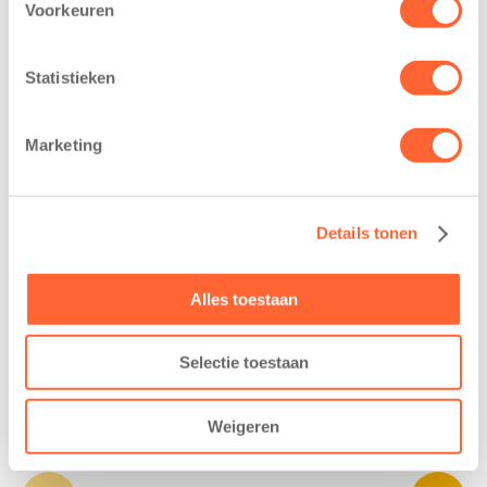
Voorkeuren
Statistieken
Marketing
Details tonen
Goedemiddag!
We zorgen dat kinderen veilig bij ons op de
Alles toestaan
opvang komen. Dat betekent dat we kinderen
ophalen van school óf dat we ze direct opvangen
Selectie toestaan
wanneer de BSO in hetzelfde gebouw is
gevestigd.
Weigeren