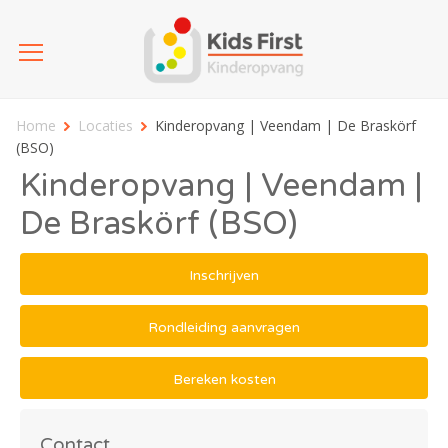
Home
Locaties
Kinderopvang | Veendam | De Braskörf
(BSO)
Kinderopvang | Veendam |
De Braskörf (BSO)
Inschrijven
Rondleiding aanvragen
Bereken kosten
Contact