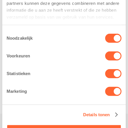
partners kunnen deze gegevens combineren met andere
Leeuwarden –
2026 – Kinderen
informatie die u aan ze heeft verstrekt of die ze hebben
Kids First
van BSO De
verzameld op basis van uw gebruik van hun services.
Kinderopvang
Westerburcht in
heeft een
Eelde trainden
Toestemmingsselectie
belangrijke stap
donderdag alvast
Noodzakelijk
gezet voor de
voor de Kids First
realisatie van een
Mini 4 Mijl. Zij
nieuw
Voorkeuren
kregen een…
kindcentrum in
de wijk Wiarda in
Statistieken
Leeuwarden Zuid.
Na…
Marketing
Details tonen