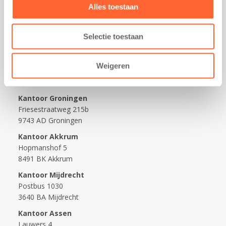
Praktisch
Alles toestaan
Werken bij Kids First
Selectie toestaan
Nieuws over Kids First
Wijzigen opvangcontract
Weigeren
Opzeggen opvangcontract
Contact
Kantoor Groningen
Friesestraatweg 215b
9743 AD Groningen
Kantoor Akkrum
Hopmanshof 5
8491 BK Akkrum
Kantoor Mijdrecht
Postbus 1030
3640 BA Mijdrecht
Kantoor Assen
Lauwers 4