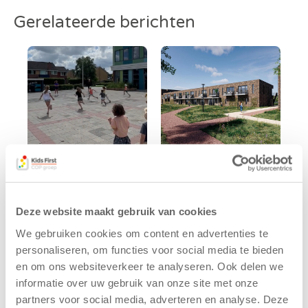
Gerelateerde berichten
Kinderen BSO
Kids First
De
tekent
Deze website maakt gebruik van cookies
Westerburcht
koopcontract
trainen alvast
voor nieuw
We gebruiken cookies om content en advertenties te
voor Kids First
kindcentrum in
personaliseren, om functies voor social media te bieden
Mini 4 Mijl
wijk Wiarda in
en om ons websiteverkeer te analyseren. Ook delen we
Leeuwarden
7 augustus 2026
informatie over uw gebruik van onze site met onze
11 juni 2026
partners voor social media, adverteren en analyse. Deze
Eelde, 6 augustus