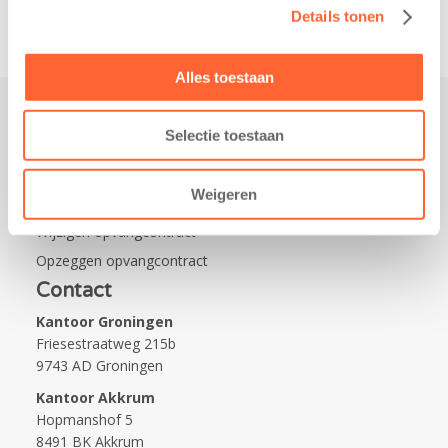
Details tonen
Alles toestaan
Selectie toestaan
Praktisch
Werken bij Kids First
Weigeren
Nieuws over Kids First
Wijzigen opvangcontract
Opzeggen opvangcontract
Contact
Kantoor Groningen
Friesestraatweg 215b
9743 AD Groningen
Kantoor Akkrum
Hopmanshof 5
8491 BK Akkrum