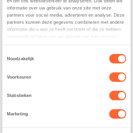
en om ons websiteverkeer te analyseren. Ook delen we
trainen alvast
voor nieuw
informatie over uw gebruik van onze site met onze
voor Kids First
kindcentrum in
partners voor social media, adverteren en analyse. Deze
Mini 4 Mijl
wijk Wiarda in
partners kunnen deze gegevens combineren met andere
Leeuwarden
7 augustus 2026
informatie die u aan ze heeft verstrekt of die ze hebben
11 juni 2026
verzameld op basis van uw gebruik van hun services.
Eelde, 6 augustus
Leeuwarden –
2026 – Kinderen
Kids First
van BSO De
Toestemmingsselectie
Kinderopvang
Noodzakelijk
Westerburcht in
heeft een
Eelde trainden
belangrijke stap
donderdag alvast
Voorkeuren
gezet voor de
voor de Kids First
realisatie van een
Mini 4 Mijl. Zij
nieuw
Statistieken
kregen een…
kindcentrum in
de wijk Wiarda in
Marketing
Leeuwarden Zuid.
Na…