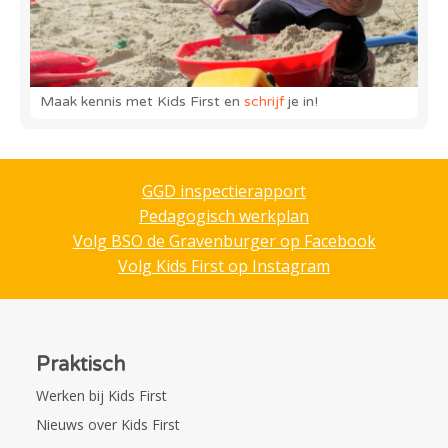
Maak kennis met Kids First en
schrijf
je in!
GGD inspectierapport
Pedagogisch werkplan
Volg BSO de Gravenburger op Facebook
Volg Kids First op Instagram
Praktisch
Werken bij Kids First
Nieuws over Kids First