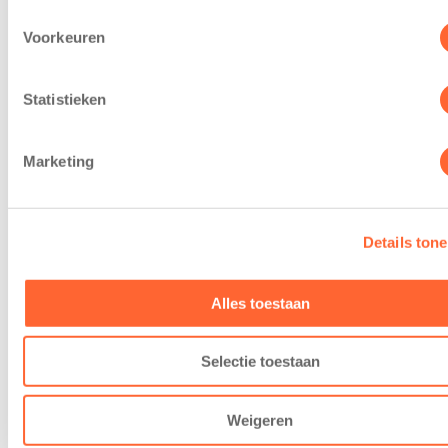
Voorkeuren
Goedemiddag!
Statistieken
We zorgen dat kinderen veilig bij ons op de
opvang komen. Dat betekent dat we kinderen
Marketing
ophalen van school óf dat we ze direct opvangen
wanneer de BSO in hetzelfde gebouw is
gevestigd.
Details ton
Alles toestaan
Selectie toestaan
Inschrijven
Weigeren