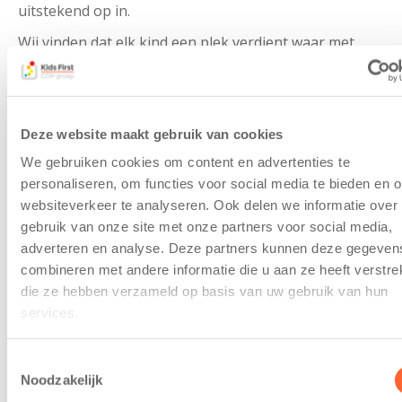
uitstekend op in.
Wij vinden dat elk kind een plek verdient waar met
aandacht voor hem gezorgd wordt, waar hij kan
spelen en waar hij zich mag ontwikkelen in zijn eigen
tempo. Wij zijn meer dan alleen een opvangplek, we
geven uw kind iets mee waar het in zijn leven op voort
Deze website maakt gebruik van cookies
kan bouwen. In de praktijk houdt dit in dat we samen
We gebruiken cookies om content en advertenties te
met de kinderen een huiselijke en veilige sfeer
personaliseren, om functies voor social media te bieden en 
creëren door bijvoorbeeld gezellig samen aan tafel te
websiteverkeer te analyseren. Ook delen we informatie over
eten en elkaar met respect te behandelen.
gebruik van onze site met onze partners voor social media,
adverteren en analyse. Deze partners kunnen deze gegeven
combineren met andere informatie die u aan ze heeft verstrek
die ze hebben verzameld op basis van uw gebruik van hun
services.
Toestemmingsselectie
Noodzakelijk