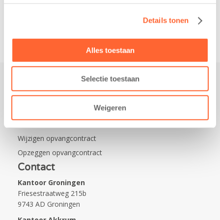
van…
Details tonen
Alles toestaan
Selectie toestaan
Praktisch
Weigeren
Werken bij Kids First
Nieuws over Kids First
Wijzigen opvangcontract
Opzeggen opvangcontract
Contact
Kantoor Groningen
Friesestraatweg 215b
9743 AD Groningen
Kantoor Akkrum