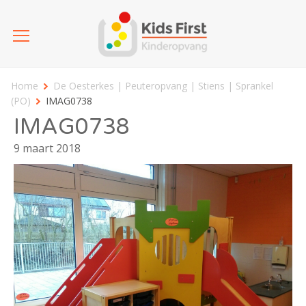
Home
De Oesterkes | Peuteropvang | Stiens | Sprankel
(PO)
IMAG0738
IMAG0738
9 maart 2018