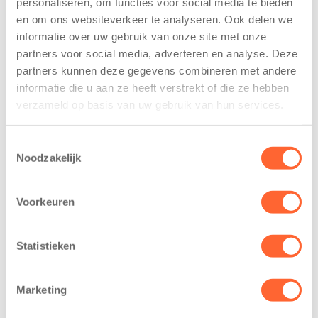
personaliseren, om functies voor social media te bieden
voor nieuw
van de Mini 4
en om ons websiteverkeer te analyseren. Ook delen we
kindcentrum in
Mijl tijdens de
informatie over uw gebruik van onze site met onze
wijk Wiarda in
Menzis 4 Mijl
partners voor social media, adverteren en analyse. Deze
Leeuwarden
van Groningen
partners kunnen deze gegevens combineren met andere
11 juni 2026
13 mei 2026
informatie die u aan ze heeft verstrekt of die ze hebben
Leeuwarden –
De jongste
verzameld op basis van uw gebruik van hun services.
Kids First
deelnemers van
Kinderopvang
het grootste
Toestemmingsselectie
heeft een
loopfeest van
Noodzakelijk
belangrijke stap
Noord-Nederland
gezet voor de
staan dit jaar
Voorkeuren
realisatie van een
extra in de
nieuw
spotlight. Kids
kindcentrum in
First
Statistieken
de wijk Wiarda in
Kinderopvang is
Leeuwarden Zuid.
namelijk de
Marketing
Na…
nieuwe
naamsponsor