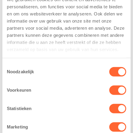
tekent
nieuwe
personaliseren, om functies voor social media te bieden
koopcontract
naamsponsor
en om ons websiteverkeer te analyseren. Ook delen we
voor nieuw
van de Mini 4
informatie over uw gebruik van onze site met onze
kindcentrum in
Mijl tijdens de
wijk Wiarda in
Menzis 4 Mijl
partners voor social media, adverteren en analyse. Deze
Leeuwarden
van Groningen
partners kunnen deze gegevens combineren met andere
informatie die u aan ze heeft verstrekt of die ze hebben
11 juni 2026
13 mei 2026
verzameld op basis van uw gebruik van hun services.
Leeuwarden –
De jongste
Kids First
deelnemers van
Toestemmingsselectie
Kinderopvang
het grootste
Noodzakelijk
heeft een
loopfeest van
belangrijke stap
Noord-Nederland
Voorkeuren
gezet voor de
staan dit jaar
realisatie van een
extra in de
nieuw
spotlight. Kids
Statistieken
kindcentrum in
First
de wijk Wiarda in
Kinderopvang is
Marketing
Leeuwarden Zuid.
namelijk de