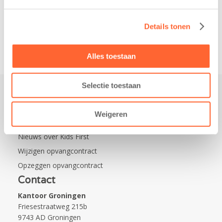
Leeuwarden Zuid.
Na…
Details tonen
Alles toestaan
Selectie toestaan
Praktisch
Weigeren
Werken bij Kids First
Nieuws over Kids First
Wijzigen opvangcontract
Opzeggen opvangcontract
Contact
Kantoor Groningen
Friesestraatweg 215b
9743 AD Groningen