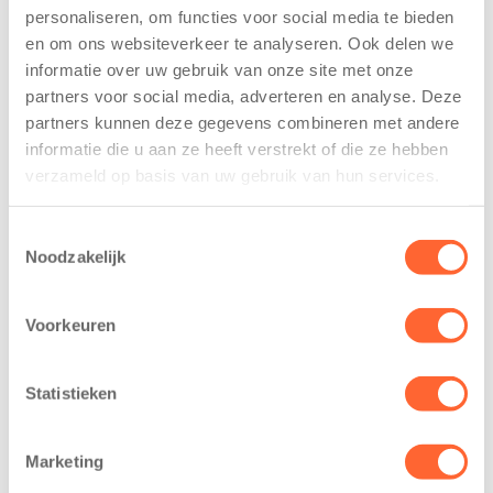
personaliseren, om functies voor social media te bieden
Kinderen BSO
Kids First
en om ons websiteverkeer te analyseren. Ook delen we
De
tekent
Westerburcht
koopcontract
informatie over uw gebruik van onze site met onze
trainen alvast
voor nieuw
partners voor social media, adverteren en analyse. Deze
voor Kids First
kindcentrum in
partners kunnen deze gegevens combineren met andere
Mini 4 Mijl
wijk Wiarda in
informatie die u aan ze heeft verstrekt of die ze hebben
Leeuwarden
verzameld op basis van uw gebruik van hun services.
7 augustus 2026
11 juni 2026
Eelde, 6 augustus
Toestemmingsselectie
Leeuwarden –
2026 – Kinderen
Noodzakelijk
Kids First
van BSO De
Kinderopvang
Westerburcht in
heeft een
Voorkeuren
Eelde trainden
belangrijke stap
donderdag alvast
gezet voor de
voor de Kids First
Statistieken
realisatie van een
Mini 4 Mijl. Zij
nieuw
kregen een…
kindcentrum in
Marketing
de wijk Wiarda in