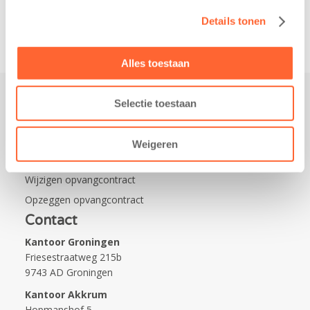
van…
Details tonen
Alles toestaan
Selectie toestaan
Praktisch
Werken bij Kids First
Weigeren
Nieuws over Kids First
Wijzigen opvangcontract
Opzeggen opvangcontract
Contact
Kantoor Groningen
Friesestraatweg 215b
9743 AD Groningen
Kantoor Akkrum
Hopmanshof 5