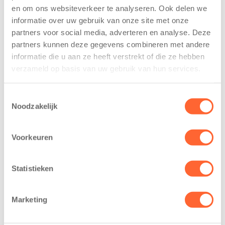
kindcentrum in
Mijl tijdens de
en om ons websiteverkeer te analyseren. Ook delen we
wijk Wiarda in
Menzis 4 Mijl
informatie over uw gebruik van onze site met onze
Leeuwarden
van Groningen
partners voor social media, adverteren en analyse. Deze
11 juni 2026
13 mei 2026
partners kunnen deze gegevens combineren met andere
informatie die u aan ze heeft verstrekt of die ze hebben
Leeuwarden –
De jongste
verzameld op basis van uw gebruik van hun services.
Kids First
deelnemers van
Kinderopvang
het grootste
Toestemmingsselectie
heeft een
loopfeest van
Noodzakelijk
belangrijke stap
Noord-Nederland
gezet voor de
staan dit jaar
Voorkeuren
realisatie van een
extra in de
nieuw
spotlight. Kids
kindcentrum in
First
Statistieken
de wijk Wiarda in
Kinderopvang is
Leeuwarden Zuid.
namelijk de
Marketing
Na…
nieuwe
naamsponsor