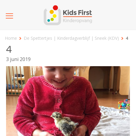
Home
De Spettertjes | Kinderdagverblijf | Sneek (KDV)
4
4
3 juni 2019