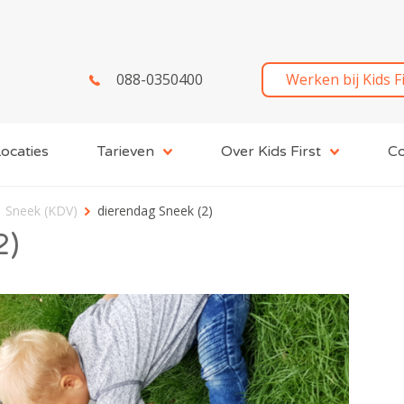
088-0350400
Werken bij Kids F
ocaties
Tarieven
Over Kids First
Co
 | Sneek (KDV)
dierendag Sneek (2)
2)