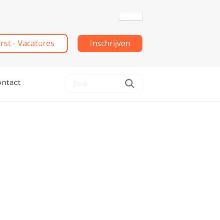
irst - Vacatures
Inschrijven
ntact