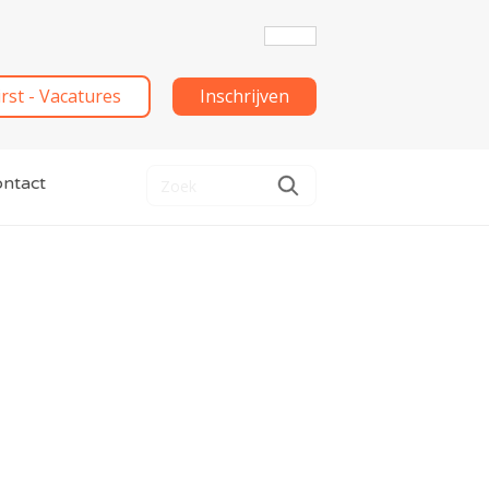
irst - Vacatures
Inschrijven
ntact