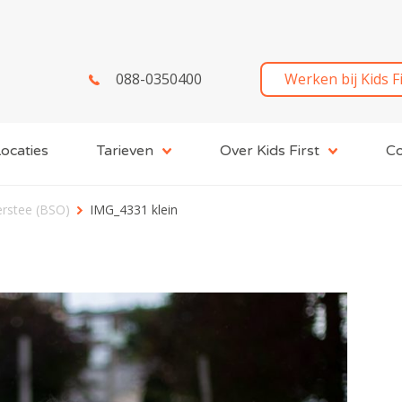
088-0350400
Werken bij Kids F
ocaties
Tarieven
Over Kids First
Co
erstee (BSO)
IMG_4331 klein