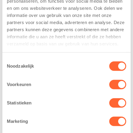
personaliseren, om functies voor social media te bieden
voor nieuw
van de Mini 4
en om ons websiteverkeer te analyseren. Ook delen we
kindcentrum in
Mijl tijdens de
informatie over uw gebruik van onze site met onze
wijk Wiarda in
Menzis 4 Mijl
partners voor social media, adverteren en analyse. Deze
Leeuwarden
van Groningen
partners kunnen deze gegevens combineren met andere
11 juni 2026
13 mei 2026
informatie die u aan ze heeft verstrekt of die ze hebben
Leeuwarden –
De jongste
verzameld op basis van uw gebruik van hun services.
Kids First
deelnemers van
Kinderopvang
het grootste
Toestemmingsselectie
heeft een
loopfeest van
Noodzakelijk
belangrijke stap
Noord-Nederland
gezet voor de
staan dit jaar
Voorkeuren
realisatie van een
extra in de
nieuw
spotlight. Kids
kindcentrum in
First
Statistieken
de wijk Wiarda in
Kinderopvang is
Leeuwarden Zuid.
namelijk de
Marketing
Na…
nieuwe
naamsponsor