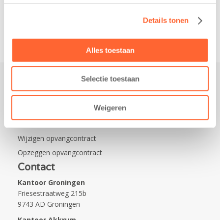
van…
Details tonen
Alles toestaan
Selectie toestaan
Praktisch
Weigeren
Werken bij Kids First
Nieuws over Kids First
Wijzigen opvangcontract
Opzeggen opvangcontract
Contact
Kantoor Groningen
Friesestraatweg 215b
9743 AD Groningen
Kantoor Akkrum