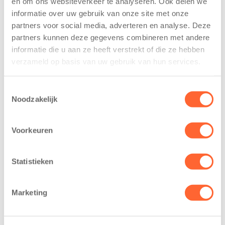
en om ons websiteverkeer te analyseren. Ook delen we
trainen alvast
voor nieuw
informatie over uw gebruik van onze site met onze
voor Kids First
kindcentrum in
partners voor social media, adverteren en analyse. Deze
Mini 4 Mijl
wijk Wiarda in
partners kunnen deze gegevens combineren met andere
Leeuwarden
7 augustus 2026
informatie die u aan ze heeft verstrekt of die ze hebben
11 juni 2026
verzameld op basis van uw gebruik van hun services.
Eelde, 6 augustus
Leeuwarden –
2026 – Kinderen
Kids First
van BSO De
Toestemmingsselectie
Kinderopvang
Noodzakelijk
Westerburcht in
heeft een
Eelde trainden
belangrijke stap
donderdag alvast
Voorkeuren
gezet voor de
voor de Kids First
realisatie van een
Mini 4 Mijl. Zij
nieuw
Statistieken
kregen een…
kindcentrum in
de wijk Wiarda in
Marketing
Leeuwarden Zuid.
Na…