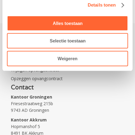
Details tonen
Alles toestaan
Selectie toestaan
Praktisch
Werken bij Kids First
Weigeren
Nieuws over Kids First
Wijzigen opvangcontract
Opzeggen opvangcontract
Contact
Kantoor Groningen
Friesestraatweg 215b
9743 AD Groningen
Kantoor Akkrum
Hopmanshof 5
8491 BK Akkrum