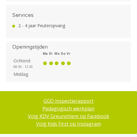
Services
2 - 4 jaar Peuteropvang
Openingstijden
Ma
Di
Wo
Do
Vr
Ochtend
08:30 - 12:30
Middag
GGD inspectierapport
Pedagogisch werkplan
Volg KDV Greunshiem op Facebook
Volg Kids First op Instagram