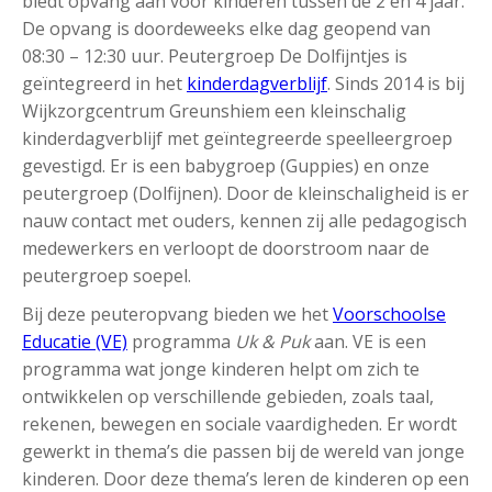
biedt opvang aan voor kinderen tussen de 2 en 4 jaar.
De opvang is doordeweeks elke dag geopend van
08:30 – 12:30 uur. Peutergroep De Dolfijntjes is
geïntegreerd in het
kinderdagverblijf
. Sinds 2014 is bij
Wijkzorgcentrum Greunshiem een kleinschalig
kinderdagverblijf met geïntegreerde speelleergroep
gevestigd. Er is een babygroep (Guppies) en onze
peutergroep (Dolfijnen). Door de kleinschaligheid is er
nauw contact met ouders, kennen zij alle pedagogisch
medewerkers en verloopt de doorstroom naar de
peutergroep soepel.
Bij deze peuteropvang bieden we het
Voorschoolse
Educatie (VE)
programma
Uk & Puk
aan. VE is een
programma wat jonge kinderen helpt om zich te
ontwikkelen op verschillende gebieden, zoals taal,
rekenen, bewegen en sociale vaardigheden. Er wordt
gewerkt in thema’s die passen bij de wereld van jonge
kinderen. Door deze thema’s leren de kinderen op een