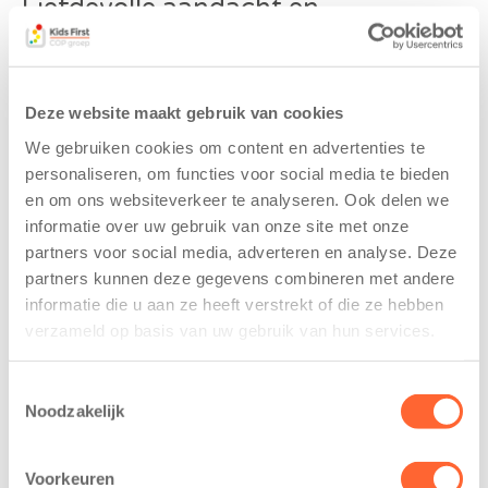
Liefdevolle aandacht en
geborgenheid
Wij bieden op ons kinderdagverblijf liefdevolle
aandacht en geborgenheid, we geven kinderen de
Deze website maakt gebruik van cookies
ruimte om zich te ontwikkelen, maar stimuleren
We gebruiken cookies om content en advertenties te
vooral om te spelen en kind te zijn. Wij organiseren
personaliseren, om functies voor social media te bieden
dagelijks leuke en afwisselende activiteiten, denk aan
en om ons websiteverkeer te analyseren. Ook delen we
muziek maken, peutergym, creatief knutselen of
informatie over uw gebruik van onze site met onze
gezellig een boekje lezen. Naast het feit dat wij een
partners voor social media, adverteren en analyse. Deze
hele gezellige binnenruimte hebben, is ook ons
partners kunnen deze gegevens combineren met andere
buitenterrein erg leuk. Er kan gespeeld worden met
informatie die u aan ze heeft verstrekt of die ze hebben
fietsjes en auto’s e.d., er is een grote zandbak en we
verzameld op basis van uw gebruik van hun services.
hebben een buitenkeuken. We gaan graag en veel
naar buiten als het weer dat toelaat. Sinds vorig jaar
Toestemmingsselectie
hebben we een bolderkar waar we regelmatig een
Noodzakelijk
ritje mee maken.
Ons team bestaat uit enthousiaste en ervaren
Voorkeuren