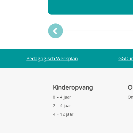
Pedagogisch Werkplan
GGD i
Kinderopvang
O
0 – 4 jaar
On
2 – 4 jaar
4 – 12 jaar