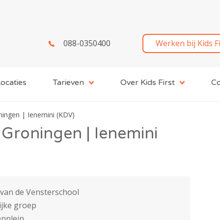
088-0350400
Werken bij Kids F
ocaties
Tarieven
Over Kids First
Co
oningen | Ienemini (KDV)
| Groningen | Ienemini
 van de Vensterschool
lijke groep
enplein