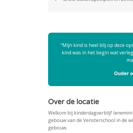
Mijn kind is heel blij op deze 
kind was in het begin wat verleg
ma
Ouder o
Over de locatie
Welkom bij kinderdagverblijf Ienemini 
gebouw van de Vensterschool in de wij
gebouw.