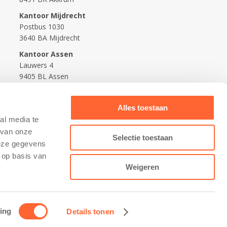
Kantoor Mijdrecht
Postbus 1030
3640 BA Mijdrecht
Kantoor Assen
Lauwers 4
9405 BL Assen
088-0350400
Alles toestaan
info@kidsfirst.nl
al media te
 van onze
Selectie toestaan
deze gegevens
 op basis van
Weigeren
ing
Details tonen
Contact opnemen