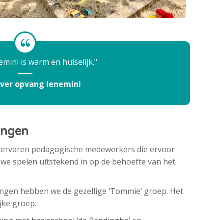
mini is warm en huiselijk.
ver opvang Ienemini
ingen
n ervaren pedagogische medewerkers die ervoor
n we spelen uitstekend in op de behoefte van het
ningen hebben we de gezellige ‘Tommie’ groep. Het
ijke groep.