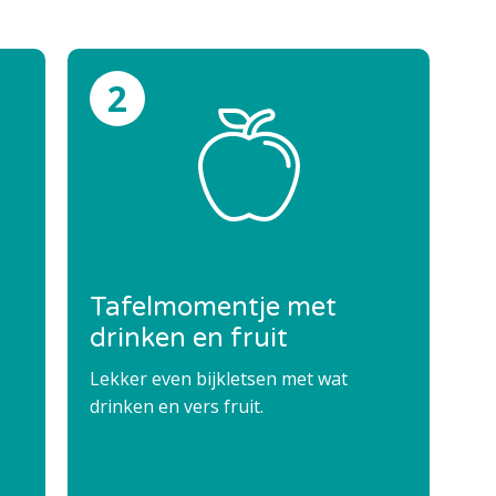
Tafelmomentje met
T
drinken en fruit
We
kn
Lekker even bijkletsen met wat
da
drinken en vers fruit.