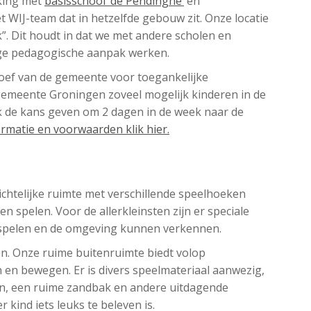
king met
basisschool ‘de Pendinghe’
en
WIJ-team dat in hetzelfde gebouw zit. Onze locatie
”. Dit houdt in dat we met andere scholen en
dige pedagogische aanpak werken.
oef van de gemeente voor toegankelijke
gemeente Groningen zoveel mogelijk kinderen in de
k de kans geven om 2 dagen in de week naar de
rmatie en voorwaarden klik hier.
chtelijke ruimte met verschillende speelhoeken
 spelen. Voor de allerkleinsten zijn er speciale
n, spelen en de omgeving kunnen verkennen.
n. Onze ruime buitenruimte biedt volop
en bewegen. Er is divers speelmateriaal aanwezig,
en, een ruime zandbak en andere uitdagende
 kind iets leuks te beleven is.