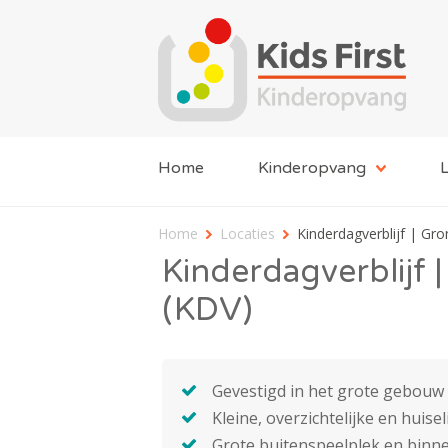
Home
Kinderopvang
L
Home
Locaties
Kinderdagverblijf | Gr
Kinderdagverblijf 
(KDV)
Gevestigd in het grote gebouw
Kleine, overzichtelijke en huise
Grote buitenspeelplek en binn