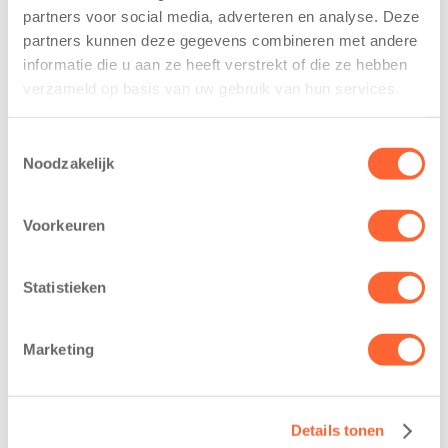
Leeuwarden
partners voor social media, adverteren en analyse. Deze
7 augustus 2026
partners kunnen deze gegevens combineren met andere
11 juni 2026
Eelde, 6 augustus
informatie die u aan ze heeft verstrekt of die ze hebben
Leeuwarden –
2026 – Kinderen
verzameld op basis van uw gebruik van hun services.
Kids First
van BSO De
Kinderopvang
Westerburcht in
Toestemmingsselectie
heeft een
Eelde trainden
Noodzakelijk
belangrijke stap
donderdag alvast
gezet voor de
voor de Kids First
Voorkeuren
realisatie van een
Mini 4 Mijl. Zij
nieuw
kregen een…
kindcentrum in
Statistieken
de wijk Wiarda in
Leeuwarden Zuid.
Marketing
Na…
Details tonen