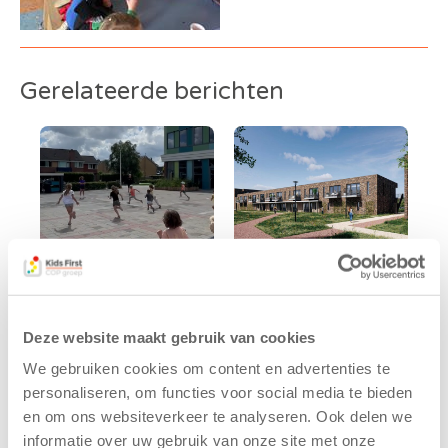
Gerelateerde berichten
Kinderen BSO
Kids First
Deze website maakt gebruik van cookies
De
tekent
We gebruiken cookies om content en advertenties te
Westerburcht
koopcontract
trainen alvast
voor nieuw
personaliseren, om functies voor social media te bieden
voor Kids First
kindcentrum in
en om ons websiteverkeer te analyseren. Ook delen we
Mini 4 Mijl
wijk Wiarda in
informatie over uw gebruik van onze site met onze