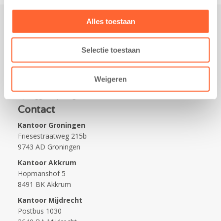
Alles toestaan
Praktisch
Selectie toestaan
Werken bij Kids First
Nieuws over Kids First
Weigeren
Wijzigen opvangcontract
Opzeggen opvangcontract
Contact
Kantoor Groningen
Friesestraatweg 215b
9743 AD Groningen
Kantoor Akkrum
Hopmanshof 5
8491 BK Akkrum
Kantoor Mijdrecht
Postbus 1030