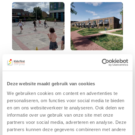
Kinderen BSO
Kids First
De
tekent
Westerburcht
koopcontract
trainen alvast
voor nieuw
Deze website maakt gebruik van cookies
voor Kids First
kindcentrum in
We gebruiken cookies om content en advertenties te
Mini 4 Mijl
wijk Wiarda in
personaliseren, om functies voor social media te bieden
Leeuwarden
7 augustus 2026
en om ons websiteverkeer te analyseren. Ook delen we
11 juni 2026
informatie over uw gebruik van onze site met onze
Eelde, 6 augustus
partners voor social media, adverteren en analyse. Deze
Leeuwarden –
2026 – Kinderen
partners kunnen deze gegevens combineren met andere
Kids First
van BSO De