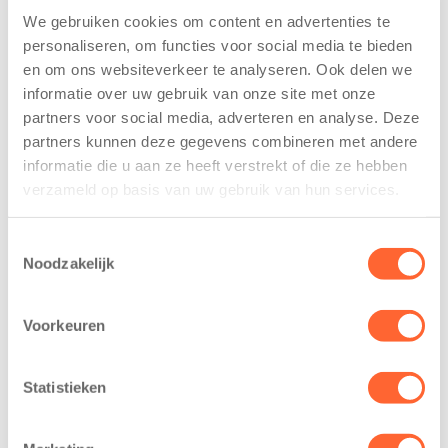
We gebruiken cookies om content en advertenties te
Kids First
Kids First
personaliseren, om functies voor social media te bieden
tekent
nieuwe
en om ons websiteverkeer te analyseren. Ook delen we
koopcontract
naamsponsor
informatie over uw gebruik van onze site met onze
voor nieuw
van de Mini 4
kindcentrum in
Mijl tijdens de
partners voor social media, adverteren en analyse. Deze
wijk Wiarda in
Menzis 4 Mijl
partners kunnen deze gegevens combineren met andere
Leeuwarden
van Groningen
informatie die u aan ze heeft verstrekt of die ze hebben
verzameld op basis van uw gebruik van hun services.
Leeuwarden –
13 mei 2026
Kids First
De jongste
Kinderopvang
Toestemmingsselectie
deelnemers van
Noodzakelijk
heeft een
het grootste
belangrijke stap
loopfeest van
gezet voor de
Voorkeuren
Noord-Nederland
realisatie van een
staan dit jaar
nieuw
extra in de
Statistieken
kindcentrum in
spotlight. Kids
de wijk Wiarda in
First
Leeuwarden Zuid.