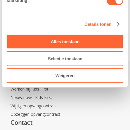
Marketing
Kinderopvang is
Na…
namelijk de
nieuwe
naamsponsor
Details tonen
van…
Alles toestaan
Selectie toestaan
Weigeren
Praktisch
Werken bij Kids First
Nieuws over Kids First
Wijzigen opvangcontract
Opzeggen opvangcontract
Contact