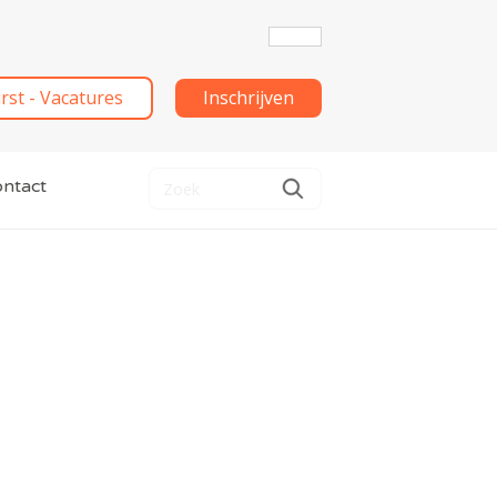
irst - Vacatures
Inschrijven
ntact