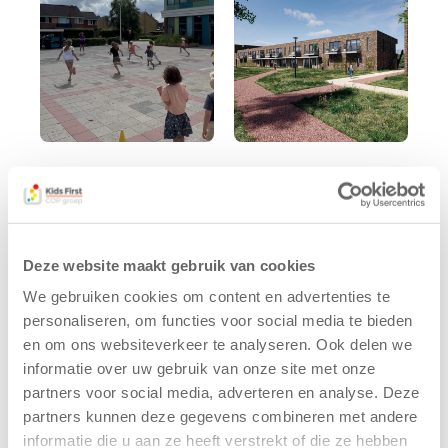
Kinderen BSO
Kids First
De
tekent
Westerburcht
koopcontract
trainen alvast
voor nieuw
Deze website maakt gebruik van cookies
voor Kids First
kindcentrum in
Mini 4 Mijl
wijk Wiarda in
We gebruiken cookies om content en advertenties te
Leeuwarden
personaliseren, om functies voor social media te bieden
7 augustus 2026
en om ons websiteverkeer te analyseren. Ook delen we
11 juni 2026
Eelde, 6 augustus
informatie over uw gebruik van onze site met onze
Leeuwarden –
2026 – Kinderen
partners voor social media, adverteren en analyse. Deze
Kids First
van BSO De
partners kunnen deze gegevens combineren met andere
Kinderopvang
Westerburcht in
informatie die u aan ze heeft verstrekt of die ze hebben