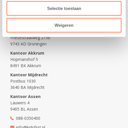
Wijzigen opvangcontract
Selectie toestaan
Opzeggen opvangcontract
Contact
Weigeren
Kantoor Groningen
Friesestraatweg 215b
9743 AD Groningen
Kantoor Akkrum
Hopmanshof 5
8491 BK Akkrum
Kantoor Mijdrecht
Postbus 1030
3640 BA Mijdrecht
Kantoor Assen
Lauwers 4
9405 BL Assen
088-0350400
info@kidsfirst.nl