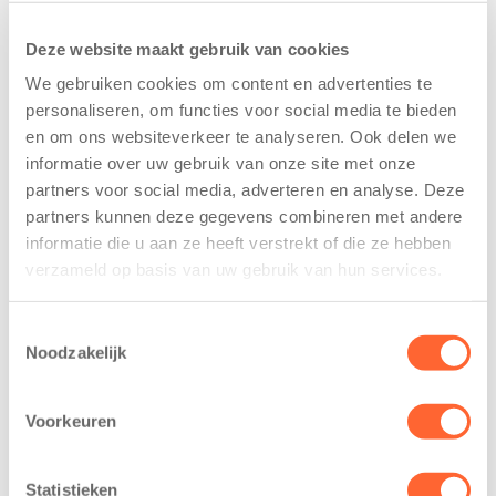
Deze website maakt gebruik van cookies
We gebruiken cookies om content en advertenties te
personaliseren, om functies voor social media te bieden
en om ons websiteverkeer te analyseren. Ook delen we
informatie over uw gebruik van onze site met onze
partners voor social media, adverteren en analyse. Deze
Kinderen BSO
Kids First
partners kunnen deze gegevens combineren met andere
De
tekent
informatie die u aan ze heeft verstrekt of die ze hebben
Westerburcht
koopcontract
verzameld op basis van uw gebruik van hun services.
trainen alvast
voor nieuw
voor Kids First
kindcentrum in
Mini 4 Mijl
wijk Wiarda in
Toestemmingsselectie
Noodzakelijk
Leeuwarden
7 augustus 2026
11 juni 2026
Eelde, 6 augustus
Voorkeuren
Leeuwarden –
2026 – Kinderen
Kids First
van BSO De
Kinderopvang
Westerburcht in
Statistieken