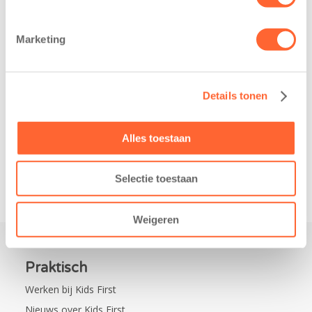
heeft een
Eelde trainden
belangrijke stap
donderdag alvast
Marketing
gezet voor de
voor de Kids First
realisatie van een
Mini 4 Mijl. Zij
nieuw
kregen een…
Details tonen
kindcentrum in
de wijk Wiarda in
Leeuwarden Zuid.
Alles toestaan
Na…
Selectie toestaan
Weigeren
Praktisch
Werken bij Kids First
Nieuws over Kids First