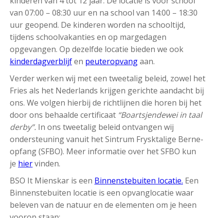
kinderen van 4 tot 12 jaar. De locatie is voor school
van 07:00 – 08:30 uur en na school van 14:00 – 18:30
uur geopend. De kinderen worden na schooltijd,
tijdens schoolvakanties en op margedagen
opgevangen. Op dezelfde locatie bieden we ook
kinderdagverblijf
en
peuteropvang
aan.
Verder werken wij met een tweetalig beleid, zowel het
Fries als het Nederlands krijgen gerichte aandacht bij
ons. We volgen hierbij de richtlijnen die horen bij het
door ons behaalde certificaat
“Boartsjendewei in taal
derby”.
In ons tweetalig beleid ontvangen wij
ondersteuning vanuit het Sintrum Frysktalige Berne-
opfang (SFBO). Meer informatie over het SFBO kun
je
hier
vinden.
BSO It Mienskar is een
Binnenstebuiten locatie
.
Een
Binnenstebuiten locatie is een opvanglocatie waar
beleven van de natuur en de elementen om je heen
voorop staan: