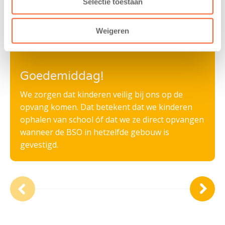
Selectie toestaan
Weigeren
Goedemiddag!
We zorgen dat kinderen veilig bij ons op de
opvang komen. Dat betekent dat we kinderen
ophalen van school óf dat we ze direct opvangen
wanneer de BSO in hetzelfde gebouw is
gevestigd.