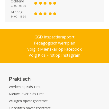
Ochtend
07:00 - 08:30
Middag
14:00 - 18:30
GGD inspectierapport
Pedagogisch werkplan
Volg It Mienskar op Facebook
Volg Kids First op Instagram
Praktisch
Werken bij Kids First
Nieuws over Kids First
Wijzigen opvangcontract
Opzeggen opvangcontract