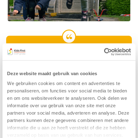
Een veilige plek waar ik mijn kind met 100%
zekerheid/vertrouwen heen breng en waar
mijn kind zich veilig en op zijn gemak voelt.
Deze website maakt gebruik van cookies
Wat een ouder zegt over BSO Its Mienskar
We gebruiken cookies om content en advertenties te
in Akkrum
personaliseren, om functies voor social media te bieden
en om ons websiteverkeer te analyseren. Ook delen we
informatie over uw gebruik van onze site met onze
partners voor social media, adverteren en analyse. Deze
Natuurlijke speeltuin
partners kunnen deze gegevens combineren met andere
Wij vinden het belangrijk dat kinderen na schooltijd
informatie die u aan ze heeft verstrekt of die ze hebben
niet meer “moeten” en laten ze daarom vrij in de
verzameld op basis van uw gebruik van hun services.