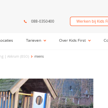
088-0350400
Werken bij Kids F
ocaties
Tarieven
Over Kids First
Co
ang | Akkrum (BSO)
miens