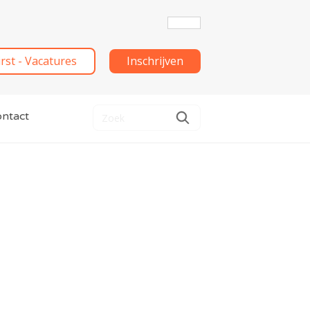
irst - Vacatures
Inschrijven
ntact