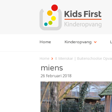
Home
Kinderopvang
L
Home
It Mienskar | Buitenschoolse Opv
miens
26 februari 2018