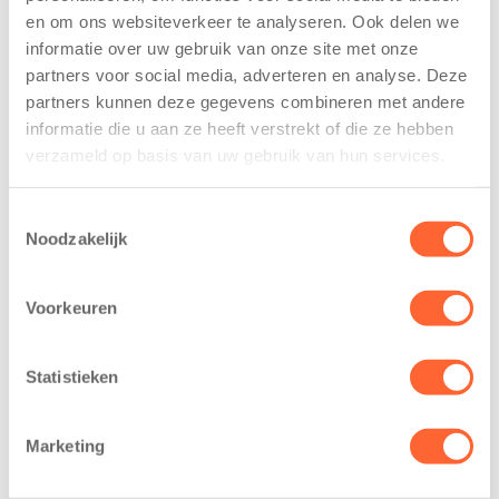
De
tekent
en om ons websiteverkeer te analyseren. Ook delen we
Westerburcht
koopcontract
informatie over uw gebruik van onze site met onze
trainen alvast
voor nieuw
voor Kids First
kindcentrum in
partners voor social media, adverteren en analyse. Deze
Mini 4 Mijl
wijk Wiarda in
partners kunnen deze gegevens combineren met andere
Leeuwarden
informatie die u aan ze heeft verstrekt of die ze hebben
7 augustus 2026
verzameld op basis van uw gebruik van hun services.
11 juni 2026
Eelde, 6 augustus
Leeuwarden –
2026 – Kinderen
Toestemmingsselectie
Kids First
van BSO De
Noodzakelijk
Kinderopvang
Westerburcht in
heeft een
Eelde trainden
Voorkeuren
belangrijke stap
donderdag alvast
gezet voor de
voor de Kids First
realisatie van een
Mini 4 Mijl. Zij
Statistieken
nieuw
kregen een…
kindcentrum in
Marketing
de wijk Wiarda in
Leeuwarden Zuid.