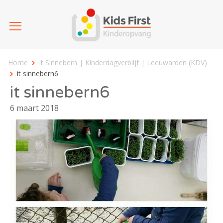
Home
It Sinnebern | Kinderdagverblijf | Leeuwarden (KDV)
it sinnebern6
it sinnebern6
6 maart 2018