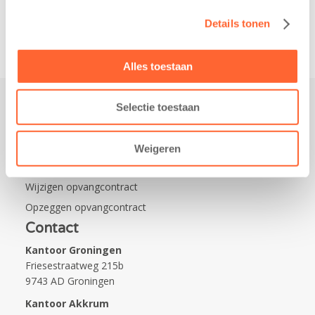
Na…
Details tonen
Alles toestaan
Selectie toestaan
Praktisch
Werken bij Kids First
Weigeren
Nieuws over Kids First
Wijzigen opvangcontract
Opzeggen opvangcontract
Contact
Kantoor Groningen
Friesestraatweg 215b
9743 AD Groningen
Kantoor Akkrum