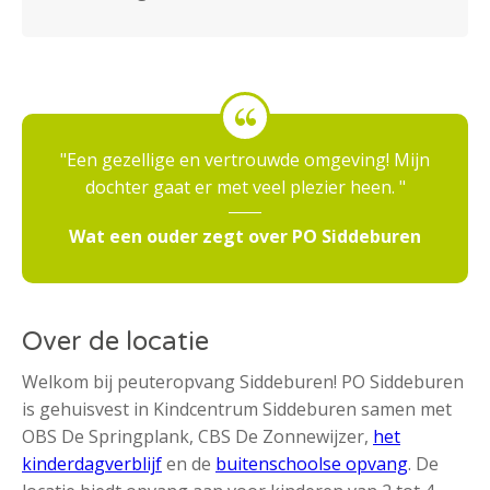
Een gezellige en vertrouwde omgeving! Mijn
dochter gaat er met veel plezier heen.
Wat een ouder zegt over PO Siddeburen
Over de locatie
Welkom bij peuteropvang Siddeburen! PO Siddeburen
is gehuisvest in Kindcentrum Siddeburen samen met
OBS De Springplank, CBS De Zonnewijzer,
het
kinderdagverblijf
en de
buitenschoolse opvang
. De