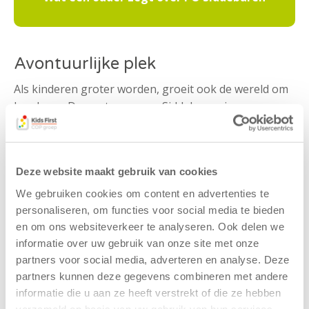
Avontuurlijke plek
Als kinderen groter worden, groeit ook de wereld om
hen heen. De peuteropvang Siddeburen is een
avontuurlijke plek, gericht op de ontwikkeling van
kinderen. Het is vooral een gezellige plaats om andere
kinderen en volwassenen te ontmoeten. Je kind leert
Deze website maakt gebruik van cookies
er sociale vaardigheden zoals; voor zichzelf opkomen,
speelgoed delen, op je beurt wachten en
We gebruiken cookies om content en advertenties te
samenspelen.
personaliseren, om functies voor social media te bieden
en om ons websiteverkeer te analyseren. Ook delen we
Ons team bestaat uit enthousiaste en ervaren
informatie over uw gebruik van onze site met onze
pedagogisch professionals die ervoor zorgen dat elk
partners voor social media, adverteren en analyse. Deze
kind zich thuis voelt. Elke dag zetten zij zich met liefde
partners kunnen deze gegevens combineren met andere
in om een vertrouwde omgeving te creëren, zodat elk
informatie die u aan ze heeft verstrekt of die ze hebben
kind met veel plezier naar de opvang gaat.
verzameld op basis van uw gebruik van hun services.