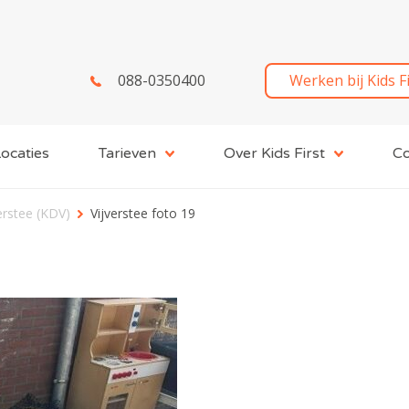
088-0350400
Werken bij Kids F
ocaties
Tarieven
Over Kids First
Co
erstee (KDV)
Vijverstee foto 19