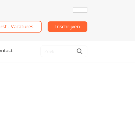
irst - Vacatures
Inschrijven
ntact