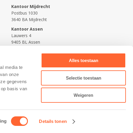
Kantoor Mijdrecht
Postbus 1030
3640 BA Mijdrecht
Kantoor Assen
Lauwers 4
9405 BL Assen
088-0350400
Alles toestaan
info@kidsfirst.nl
al media te
 van onze
Selectie toestaan
deze gegevens
 op basis van
Weigeren
ing
Details tonen
Contact opnemen