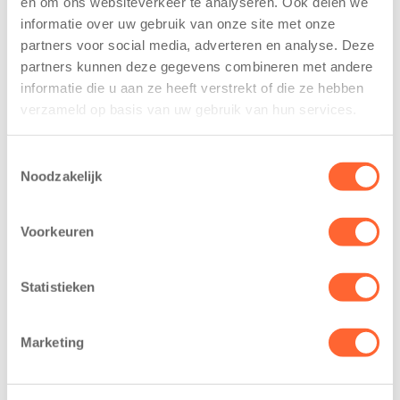
en om ons websiteverkeer te analyseren. Ook delen we
trainen alvast
voor nieuw
informatie over uw gebruik van onze site met onze
voor Kids First
kindcentrum in
partners voor social media, adverteren en analyse. Deze
Mini 4 Mijl
wijk Wiarda in
partners kunnen deze gegevens combineren met andere
Leeuwarden
7 augustus 2026
informatie die u aan ze heeft verstrekt of die ze hebben
11 juni 2026
verzameld op basis van uw gebruik van hun services.
Eelde, 6 augustus
Leeuwarden –
2026 – Kinderen
Kids First
van BSO De
Toestemmingsselectie
Kinderopvang
Noodzakelijk
Westerburcht in
heeft een
Eelde trainden
belangrijke stap
donderdag alvast
Voorkeuren
gezet voor de
voor de Kids First
realisatie van een
Mini 4 Mijl. Zij
nieuw
Statistieken
kregen een…
kindcentrum in
de wijk Wiarda in
Marketing
Leeuwarden Zuid.
Na…