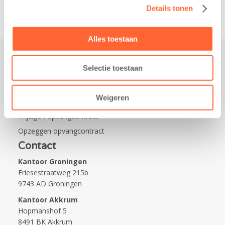
Details tonen
Alles toestaan
Selectie toestaan
Praktisch
Werken bij Kids First
Weigeren
Nieuws over Kids First
Wijzigen opvangcontract
Opzeggen opvangcontract
Contact
Kantoor Groningen
Friesestraatweg 215b
9743 AD Groningen
Kantoor Akkrum
Hopmanshof 5
8491 BK Akkrum