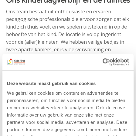
Ons kinderdagverblijf en de ruimtes
Ons team bestaat uit enthousiaste en ervaren
pedagogische professionals die ervoor zorgen dat elk
kind zich thuis voelt en we spelen uitstekend in op de
behoefte van het kind. De locatie is volop ingericht
voor de (aller)kleinsten. We hebben veilige bedjes in
twee aparte kamers, er is vloerverwarming en
uiteraard zijn de wc’tjes ook kindvriendelijk. Daarnaast
hebben we een grondbox, zodat de kleintjes daar
veilig in kunnen spelen.
Deze website maakt gebruik van cookies
Activiteiten voor de kinderen
We gebruiken cookies om content en advertenties te
Kindcentrum De Wiardt heeft een leuke
personaliseren, om functies voor social media te bieden
ontwikkelingsgerichte tuin met een waterpomp, een
en om ons websiteverkeer te analyseren. Ook delen we
informatie over uw gebruik van onze site met onze
zandbak, een glijbaan en genoeg ruimte om te
partners voor social media, adverteren en analyse. Deze
ontdekken. De behoeftes van de kinderen staan op de
partners kunnen deze gegevens combineren met andere
eerste plaats. Ook het schoolplein dat we delen met de