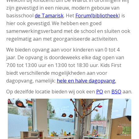
Welkom bij Kindcentrum De Wiardt in Groningen! Wij
zijn gevestigd in een nieuw, modern gebouw van
basisschool
de Tamarisk
. Het
Forum(bibliotheek
) is
hier ook gevestigd. We hebben een goed
samenwerkingsverband met de school en sluiten ook
regelmatig aan met georganiseerde activiteiten.
We bieden opvang aan voor kinderen van 0 tot 4
jaar. De opvang is doordeweeks elke dag open van
7:00 tot 13:00 uur en 13:00 tot 18:30 uur. Kids First
biedt verschillende mogelijkheden aan voor
dagopvang, namelijk:
hele en halve dagopvang.
Op dezelfde locatie bieden wij ook een
PO
en
BSO
aan.