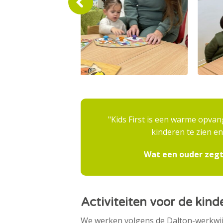
Kids First is een warme opvang 
kinderen te zien e
Wat een ouder zegt
Activiteiten voor de kind
We werken volgens de Dalton-werkwijz