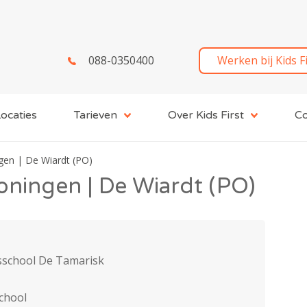
088-0350400
Werken bij Kids F
ocaties
Tarieven
Over Kids First
Co
gen | De Wiardt (PO)
oningen | De Wiardt (PO)
sschool De Tamarisk
chool