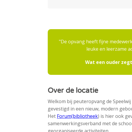
De opvang heeft fijne medewerk
leuke en leerzame ac
Wat een ouder zegt
Over de locatie
Welkom bij peuteropvang de Speelwij 
gevestigd in een nieuw, modern gebo
Het
Forum(bibliotheek
) is hier ook g
samenwerkingsverband met de school 
georganiseerde activiteiten.