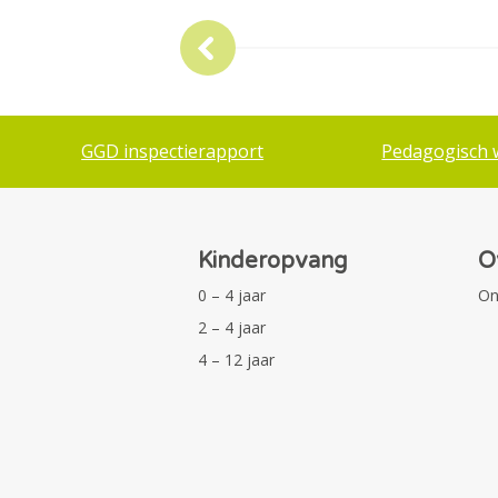
GGD inspectierapport
Pedagogisch 
Kinderopvang
O
0 – 4 jaar
On
2 – 4 jaar
4 – 12 jaar