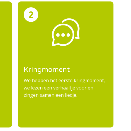
Kringmoment
T
d
We hebben het eerste kringmoment,
we lezen een verhaaltje voor en
Le
zingen samen een liedje.
dr