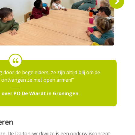
door de begeleiders, ze zijn altijd blij om de
n ontvangen ze met open armen!
 over PO De Wiardt in Groningen
eren
e. De Dalton-werkwijze is een onderwijsconcept