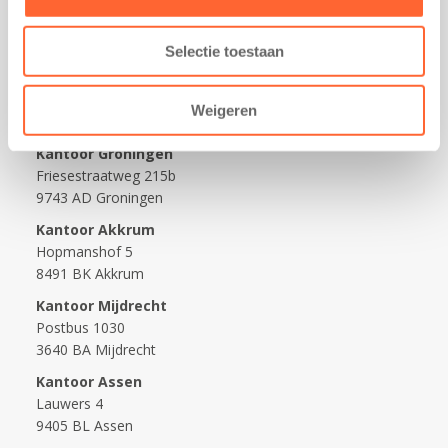
Werken bij Kids First
Nieuws over Kids First
Selectie toestaan
Wijzigen opvangcontract
Opzeggen opvangcontract
Weigeren
Contact
Kantoor Groningen
Friesestraatweg 215b
9743 AD Groningen
Kantoor Akkrum
Hopmanshof 5
8491 BK Akkrum
Kantoor Mijdrecht
Postbus 1030
3640 BA Mijdrecht
Kantoor Assen
Lauwers 4
9405 BL Assen