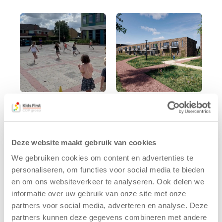
Kinderen BSO
Kids First
De
tekent
Westerburcht
koopcontract
Deze website maakt gebruik van cookies
trainen alvast
voor nieuw
voor Kids First
kindcentrum in
We gebruiken cookies om content en advertenties te
Mini 4 Mijl
wijk Wiarda in
personaliseren, om functies voor social media te bieden
Leeuwarden
en om ons websiteverkeer te analyseren. Ook delen we
7 augustus 2026
11 juni 2026
informatie over uw gebruik van onze site met onze
Eelde, 6 augustus
partners voor social media, adverteren en analyse. Deze
Leeuwarden –
2026 – Kinderen
partners kunnen deze gegevens combineren met andere