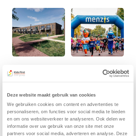
Kids First
Kids First
tekent
nieuwe
koopcontract
naamsponsor
voor nieuw
van de Mini 4
Deze website maakt gebruik van cookies
kindcentrum in
Mijl tijdens de
wijk Wiarda in
Menzis 4 Mijl
We gebruiken cookies om content en advertenties te
Leeuwarden
van Groningen
personaliseren, om functies voor social media te bieden
11 juni 2026
13 mei 2026
en om ons websiteverkeer te analyseren. Ook delen we
informatie over uw gebruik van onze site met onze
Leeuwarden –
De jongste
partners voor social media, adverteren en analyse. Deze