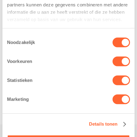
Kids First
deelnemers van
partners kunnen deze gegevens combineren met andere
Kinderopvang
het grootste
informatie die u aan ze heeft verstrekt of die ze hebben
heeft een
loopfeest van
verzameld op basis van uw gebruik van hun services.
belangrijke stap
Noord-Nederland
gezet voor de
staan dit jaar
Toestemmingsselectie
realisatie van een
extra in de
Noodzakelijk
nieuw
spotlight. Kids
kindcentrum in
First
Voorkeuren
de wijk Wiarda in
Kinderopvang is
Leeuwarden Zuid.
namelijk de
Na…
nieuwe
Statistieken
naamsponsor
van…
Marketing
Details tonen