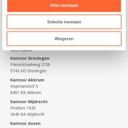
Alles toestaan
Praktisch
Werken bij Kids First
Selectie toestaan
Nieuws over Kids First
Wijzigen opvangcontract
Weigeren
Opzeggen opvangcontract
Contact
Kantoor Groningen
Friesestraatweg 215b
9743 AD Groningen
Kantoor Akkrum
Hopmanshof 5
8491 BK Akkrum
Kantoor Mijdrecht
Postbus 1030
3640 BA Mijdrecht
Kantoor Assen