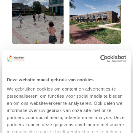
Kinderen BSO
Kids First
De
tekent
Westerburcht
koopcontract
trainen alvast
voor nieuw
Deze website maakt gebruik van cookies
voor Kids First
kindcentrum in
Mini 4 Mijl
wijk Wiarda in
We gebruiken cookies om content en advertenties te
Leeuwarden
personaliseren, om functies voor social media te bieden
7 augustus 2026
en om ons websiteverkeer te analyseren. Ook delen we
11 juni 2026
Eelde, 6 augustus
informatie over uw gebruik van onze site met onze
Leeuwarden –
2026 – Kinderen
partners voor social media, adverteren en analyse. Deze
Kids First
van BSO De
partners kunnen deze gegevens combineren met andere
Kinderopvang
Westerburcht in
informatie die u aan ze heeft verstrekt of die ze hebben