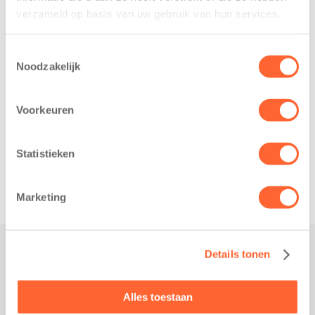
heeft een
Eelde trainden
verzameld op basis van uw gebruik van hun services.
belangrijke stap
donderdag alvast
gezet voor de
voor de Kids First
Toestemmingsselectie
realisatie van een
Mini 4 Mijl. Zij
Noodzakelijk
nieuw
kregen een…
kindcentrum in
Voorkeuren
de wijk Wiarda in
Leeuwarden Zuid.
Na…
Statistieken
Marketing
Details tonen
Praktisch
Werken bij Kids First
Alles toestaan
Nieuws over Kids First