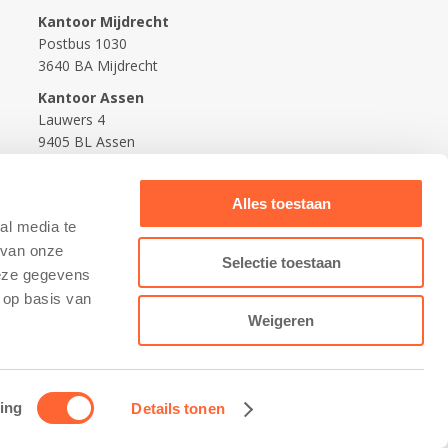
Kantoor Mijdrecht
Postbus 1030
3640 BA Mijdrecht
Kantoor Assen
Lauwers 4
9405 BL Assen
088-0350400
Alles toestaan
info@kidsfirst.nl
al media te
 van onze
Selectie toestaan
deze gegevens
 op basis van
Weigeren
ing
Details tonen
Contact opnemen