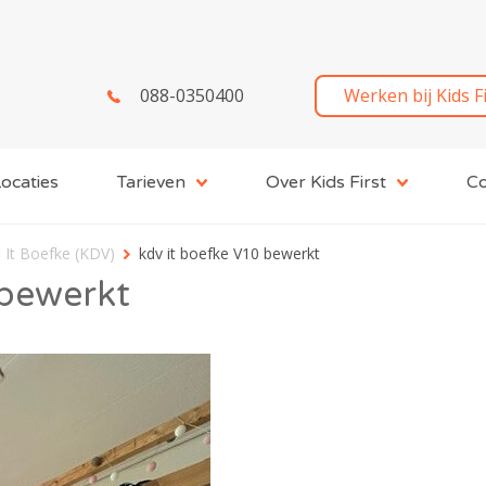
088-0350400
Werken bij Kids F
ocaties
Tarieven
Over Kids First
Co
 It Boefke (KDV)
kdv it boefke V10 bewerkt
 bewerkt