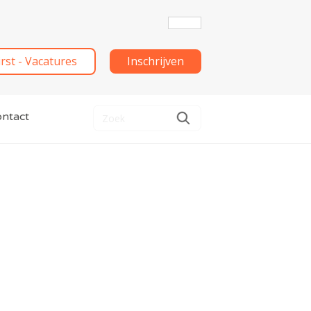
irst - Vacatures
Inschrijven
ntact