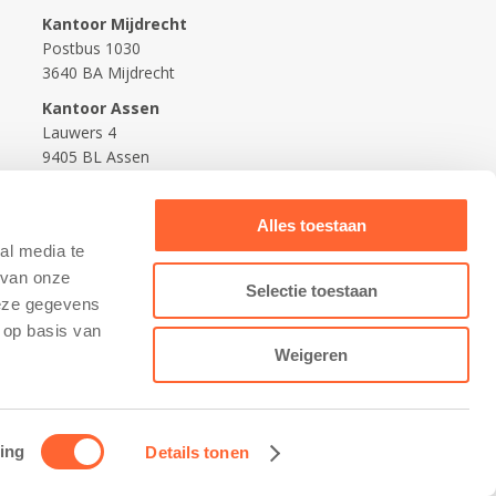
Kantoor Mijdrecht
Postbus 1030
3640 BA Mijdrecht
Kantoor Assen
Lauwers 4
9405 BL Assen
088-0350400
Alles toestaan
info@kidsfirst.nl
al media te
 van onze
Selectie toestaan
deze gegevens
 op basis van
Weigeren
ing
Details tonen
Contact opnemen