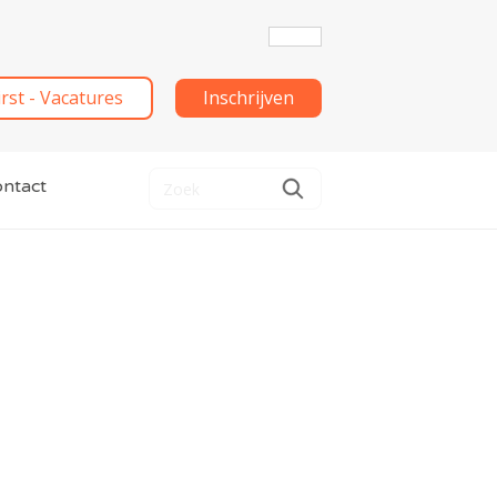
irst - Vacatures
Inschrijven
ntact