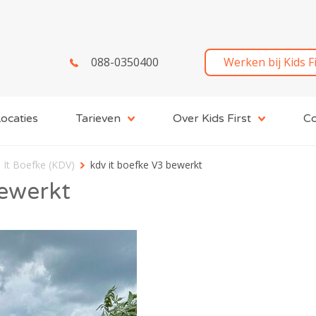
088-0350400
Werken bij Kids F
ocaties
Tarieven
Over Kids First
Co
 It Boefke (KDV)
kdv it boefke V3 bewerkt
bewerkt