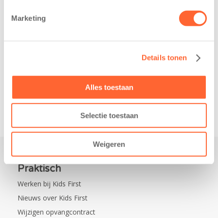
belangrijke stap
donderdag alvast
gezet voor de
voor de Kids First
Marketing
realisatie van een
Mini 4 Mijl. Zij
nieuw
kregen een…
kindcentrum in
Details tonen
de wijk Wiarda in
Leeuwarden Zuid.
Na…
Alles toestaan
Selectie toestaan
Weigeren
Praktisch
Werken bij Kids First
Nieuws over Kids First
Wijzigen opvangcontract