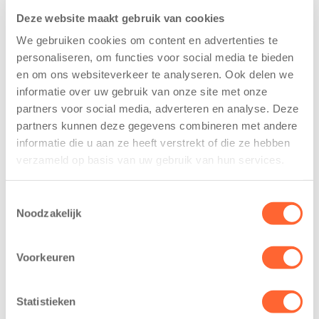
Deze website maakt gebruik van cookies
We gebruiken cookies om content en advertenties te
personaliseren, om functies voor social media te bieden
en om ons websiteverkeer te analyseren. Ook delen we
informatie over uw gebruik van onze site met onze
Kinderen BSO
Kids First
partners voor social media, adverteren en analyse. Deze
De
tekent
partners kunnen deze gegevens combineren met andere
Westerburcht
koopcontract
informatie die u aan ze heeft verstrekt of die ze hebben
trainen alvast
voor nieuw
verzameld op basis van uw gebruik van hun services.
voor Kids First
kindcentrum in
Mini 4 Mijl
wijk Wiarda in
Toestemmingsselectie
Leeuwarden
7 augustus 2026
Noodzakelijk
11 juni 2026
Eelde, 6 augustus
Leeuwarden –
2026 – Kinderen
Voorkeuren
Kids First
van BSO De
Kinderopvang
Westerburcht in
Statistieken
heeft een
Eelde trainden