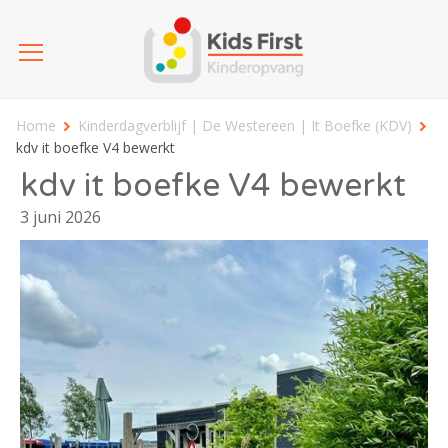
Home
Kinderdagverblijf | De Westereen | It Boefke (KDV)
kdv it boefke V4 bewerkt
kdv it boefke V4 bewerkt
3 juni 2026